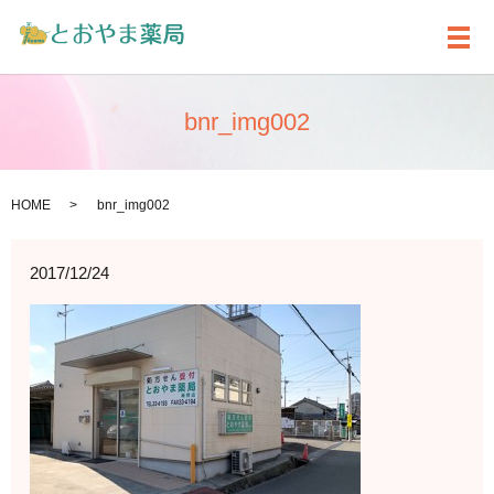
メ
bnr_img002
HOME
bnr_img002
2017/12/24