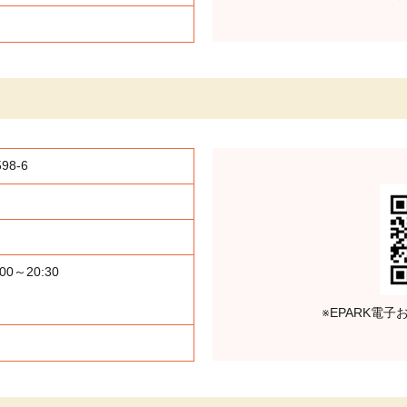
8-6
:00～20:30
※EPARK電