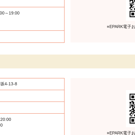
:00～19:00
※EPARK電
-13-8
20:00
00
※EPARK電